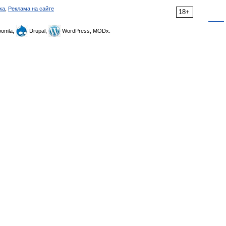
ка
,
Реклама на сайте
18+
omla,
Drupal,
WordPress, MODx.