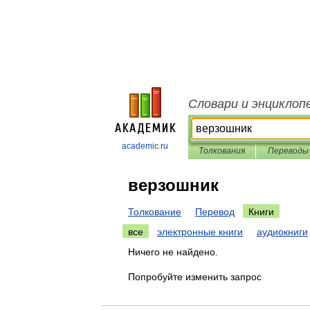
Словари и энциклоп
academic.ru
Толкования
Переводы
верзошник
Толкование
Перевод
Книги
все
электронные книги
аудиокниги
Ничего не найдено.
Попробуйте изменить запрос